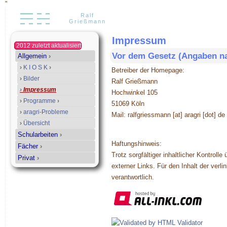
"
Ralf
Grießmann
Impressum
2012 zuletzt aktualisiert
Vor dem Gesetz (Angaben n
Allgemein
›
›
K I O S K
›
Betreiber der Homepage:
›
Bilder
Ralf Grießmann
›
Impressum
Hochwinkel 105
›
Programme
›
51069 Köln
›
aragri-Probleme
Mail: ralfgriessmann [at] aragri [dot] de
›
Übersicht
Schularbeiten
›
Haftungshinweis:
Fächer
›
Trotz sorgfältiger inhaltlicher Kontroll
Privat
›
externer Links. Für den Inhalt der verli
verantwortlich.