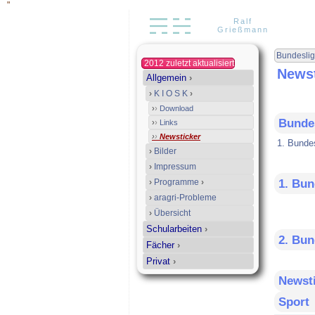
"
Ralf
Grießmann
Bundesli
2012 zuletzt aktualisiert
Newst
Allgemein
›
›
K I O S K
›
›
›
Download
Bunde
›
›
Links
›
›
Newsticker
1. Bunde
›
Bilder
›
Impressum
›
Programme
›
1. Bun
›
aragri-Probleme
›
Übersicht
Schularbeiten
›
2. Bun
Fächer
›
Privat
›
Newsti
Sport