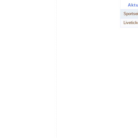
Akt
Sportse
Livetic