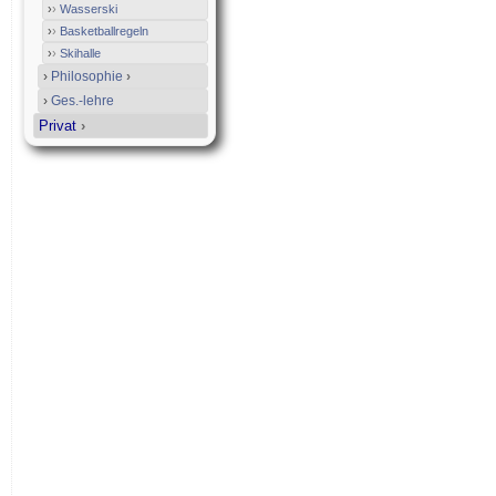
›
›
Wasserski
›
›
Basketballregeln
›
›
Skihalle
›
Philosophie
›
›
Ges.-lehre
Privat
›