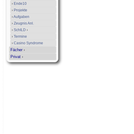
›
Ende10
›
Projekte
›
Aufgaben
›
Zeugnis Anl.
›
SchILD
›
›
Termine
›
Casino Syndrome
Fächer
›
Privat
›