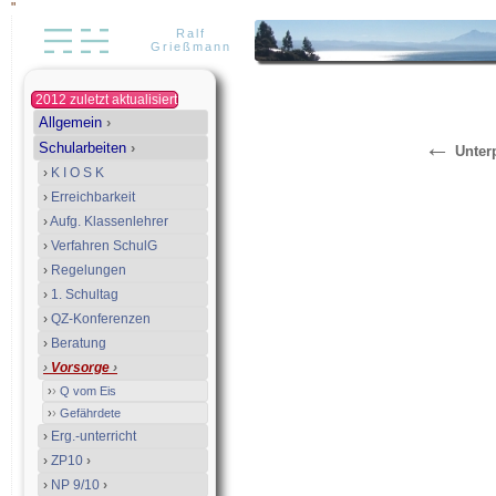
"
Ralf
Grießmann
2012 zuletzt aktualisiert
Allgemein
›
←
Schularbeiten
›
Unter
›
K I O S K
›
Erreichbarkeit
›
Aufg. Klassenlehrer
›
Verfahren SchulG
›
Regelungen
›
1. Schultag
›
QZ-Konferenzen
›
Beratung
›
Vorsorge
›
›
›
Q vom Eis
›
›
Gefährdete
›
Erg.-unterricht
›
ZP10
›
›
NP 9/10
›